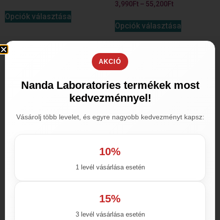
3,990
Ft
–
55,200
Ft
Opciók választása
Opciók választása
AKCIÓ
Nanda Laboratories termékek most
kedvezménnyel!
Vásárolj több levelet, és egyre nagyobb kedvezményt kapsz:
10%
1 levél vásárlása esetén
Kamagra Pezsgőtabletta
Kamagra Gold 100mg(er.)
4,745
Ft
–
37,990
Ft
5,990
Ft
–
55,990
Ft
15%
Opciók választása
Opciók választása
3 levél vásárlása esetén