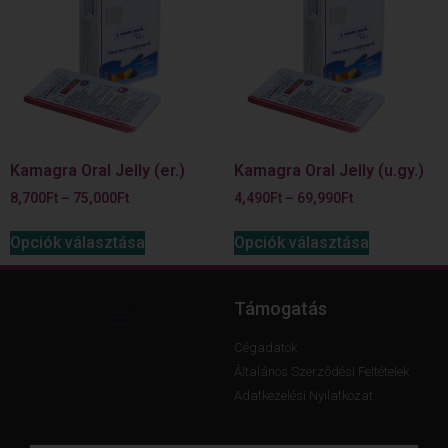
Kamagra Oral Jelly (er.)
Kamagra Oral Jelly (u.gy.)
8,700
Ft
–
75,000
Ft
4,490
Ft
–
69,990
Ft
Opciók választása
Opciók választása
Támogatás
Cégadatok
Általános Szerződési Feltételek
Adatkezelési Nyilatkozat