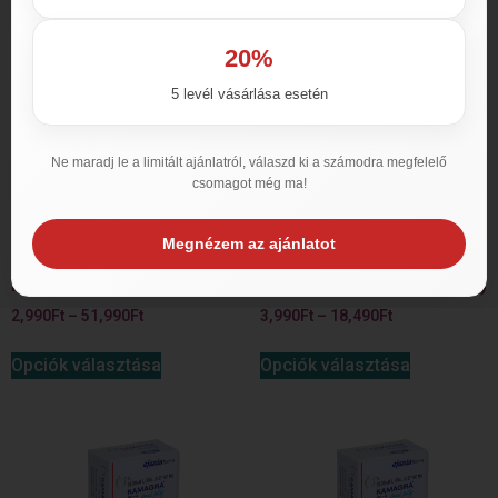
20%
5 levél vásárlása esetén
Ne maradj le a limitált ajánlatról, válaszd ki a számodra megfelelő
csomagot még ma!
Megnézem az ajánlatot
Kamagra Gold 100mg(ugy.)
Kamagra Rágótabletta (er.)
2,990
Ft
–
51,990
Ft
3,990
Ft
–
18,490
Ft
Opciók választása
Opciók választása