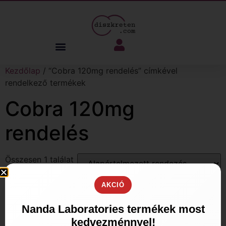
Kezdőlap
/ “Cobra 120mg rendelés” címkével
rendelkező termékek
Cobra 120mg
rendelés
Összesen 1 találat
AKCIÓ
Nanda Laboratories termékek most
kedvezménnyel!