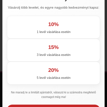
Vásárolj több levelet, és egyre nagyobb kedvezményt kapsz:
10%
1 levél vásárlása esetén
Cobra 120 mg
4,990
Ft
–
26,990
Ft
15%
Opciók választása
3 levél vásárlása esetén
20%
5 levél vásárlása esetén
Támogatás
Cégadatok
Ne maradj le a limitált ajánlatról, válaszd ki a számodra megfelelő
Általános Szerződési Feltételek
csomagot még ma!
Adatkezelési Nyilatkozat