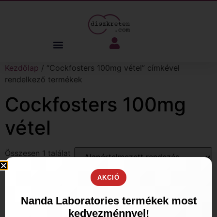
Kezdőlap
/ “Cockfosters 100mg vétel” címkével
rendelkező termékek
Cockfosters 100mg
vétel
Összesen 1 találat
AKCIÓ
Nanda Laboratories termékek most
kedvezménnyel!