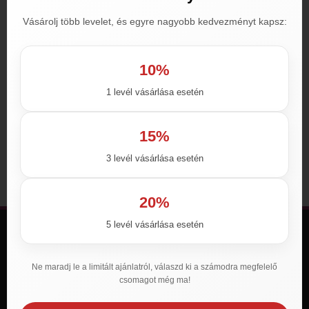
Vásárolj több levelet, és egyre nagyobb kedvezményt kapsz:
10%
1 levél vásárlása esetén
Cockfosters 100mg
3,800
Ft
–
39,990
Ft
15%
Opciók választása
3 levél vásárlása esetén
20%
5 levél vásárlása esetén
Támogatás
Cégadatok
Ne maradj le a limitált ajánlatról, válaszd ki a számodra megfelelő
Általános Szerződési Feltételek
csomagot még ma!
Adatkezelési Nyilatkozat