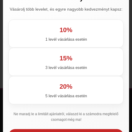
Vásárolj több levelet, és egyre nagyobb kedvezményt kapsz:
10%
1 levél vásárlása esetén
Tadaforce 60mg (er.)
3,890
Ft
–
39,900
Ft
15%
Opciók választása
3 levél vásárlása esetén
20%
5 levél vásárlása esetén
Támogatás
Cégadatok
Ne maradj le a limitált ajánlatról, válaszd ki a számodra megfelelő
Általános Szerződési Feltételek
csomagot még ma!
Adatkezelési Nyilatkozat