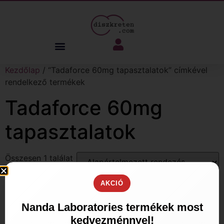
Kezdőlap
/ “Tadaforce 60mg tapasztalatok” címkével
rendelkező termékek
Tadaforce 60mg
tapasztalatok
Összesen 1 találat
AKCIÓ
Nanda Laboratories termékek most
kedvezménnyel!