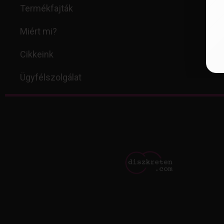
Termékfajták
Miért mi?
Cikkeink
Ügyfélszolgálat