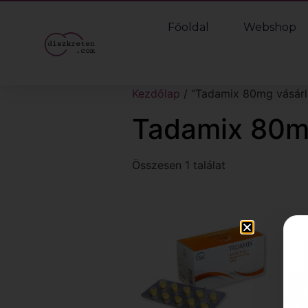
Főoldal
Webshop
Kezdőlap
/ “Tadamix 80mg vásárl
Tadamix 80m
Összesen 1 találat