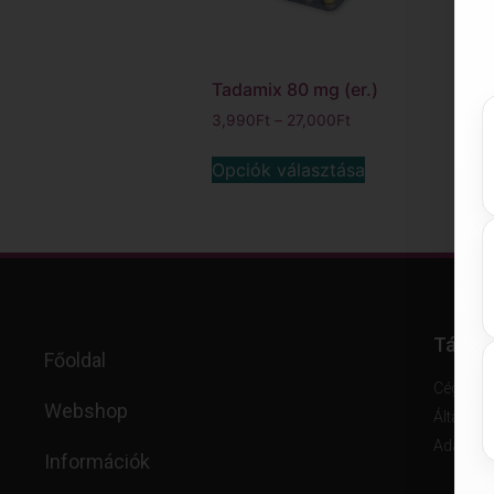
Tadamix 80 mg (er.)
3,990
Ft
–
27,000
Ft
Opciók választása
Támog
Főoldal
Cégadat
Webshop
Általáno
Adatkeze
Információk