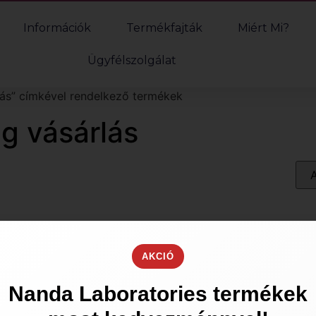
Információk
Termékfajták
Miért Mi?
Ügyfélszolgálat
ás” címkével rendelkező termékek
g vásárlás
AKCIÓ
Nanda Laboratories termékek