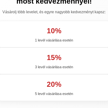
most kedvezménnyel!
Vásárolj több levelet, és egyre nagyobb kedvezményt kapsz:
10%
1 levél vásárlása esetén
15%
3 levél vásárlása esetén
atás
20%
ok
s Szerződési Feltételek
5 levél vásárlása esetén
lési Nyilatkozat