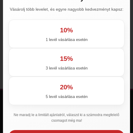
Vásárolj több levelet, és egyre nagyobb kedvezményt kapsz:
10%
1 levél vásárlása esetén
Viagra 120mg (gen.)
3,990
Ft
–
29,990
Ft
15%
Opciók választása
3 levél vásárlása esetén
20%
5 levél vásárlása esetén
Támogatás
Cégadatok
Ne maradj le a limitált ajánlatról, válaszd ki a számodra megfelelő
Általános Szerződési Feltételek
csomagot még ma!
Adatkezelési Nyilatkozat