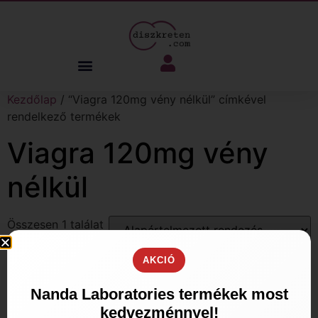
Kezdőlap
/ “Viagra 120mg vény nélkül” címkével
rendelkező termékek
Viagra 120mg vény
nélkül
Összesen 1 találat
AKCIÓ
Nanda Laboratories termékek most
kedvezménnyel!