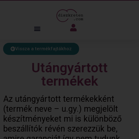
Vissza a termékfajtákhoz
Utángyártott
termékek
Az utángyártott termékekként
(termék neve – u.gy.) megjelölt
készítményeket mi is különböző
beszállítók révén szerezzük be,
amire garanciát így nem tudunk