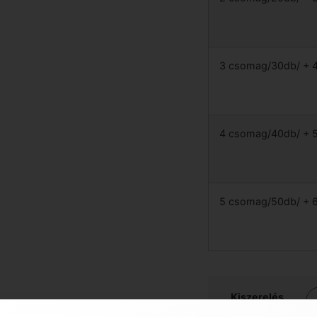
3 csomag/30db/ + 4
4 csomag/40db/ + 5
5 csomag/50db/ + 6
Kiszerelés