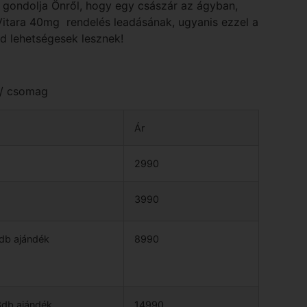
zt gondolja Önről, hogy egy császár az ágyban,
 Vitara 40mg rendelés leadásának, ugyanis ezzel a
nd lehetségesek lesznek!
 / csomag
Ár
2990
3990
db ajándék
8990
db ajándék
14990