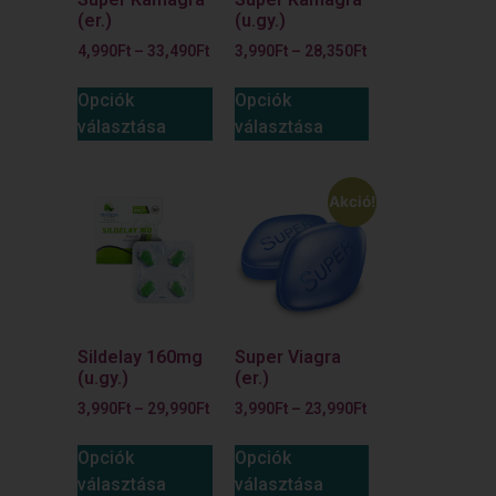
(er.)
(u.gy.)
4,990
Ft
–
33,490
Ft
3,990
Ft
–
28,350
Ft
Opciók
Opciók
választása
választása
Akció!
Sildelay 160mg
Super Viagra
(u.gy.)
(er.)
3,990
Ft
–
29,990
Ft
3,990
Ft
–
23,990
Ft
Opciók
Opciók
választása
választása