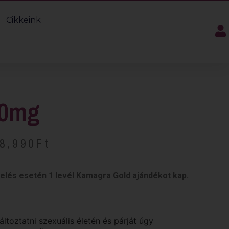
Cikkeink
40mg
8,990
Ft
delés esetén 1 levél Kamagra Gold ajándékot kap.
ltoztatni szexuális életén és párját úgy