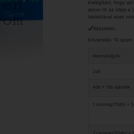
kielégíteni, hogy a
akkor itt az ideje a
tablettával ezek mi
Készleten
Kiszerelés: 10 szem
Mennyiség/Ár
2db
4db + 1db ajándék
1 csomag/10db/ + 2
2 csomag/20db/ + 3