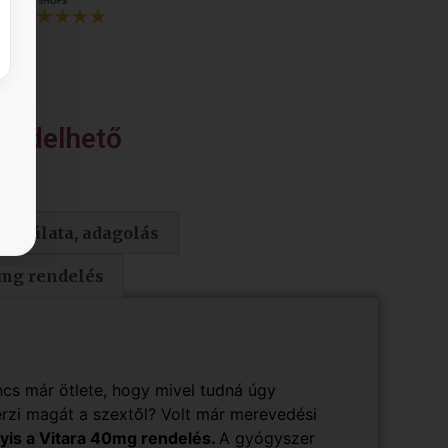
endelhető
sználata, adagolás
0mg rendelés
ncs már ötlete, hogy mivel tudná úgy
 érzi magát a szextől? Volt már merevedési
gyis a Vitara 40mg rendelés.
A gyógyszer