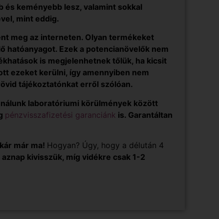
b és keményebb lesz, valamint sokkal
vel, mint eddig.
nt meg az interneten. Olyan termékeket
lő hatóanyagot. Ezek a potencianövelők nem
hatások is megjelenhetnek tőlük, ha kicsit
ott ezeket kerülni, így amennyiben nem
rövid tájékoztatónkat erről szólóan.
s nálunk laboratóriumi körülmények között
ég
pénzvisszafizetési garanciánk
is. Garantáltan
akár már ma!
Hogyan? Úgy, hogy a délután 4
aznap kivisszük, míg vidékre csak 1-2