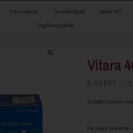
Információk
Termékfajták
Miért Mi?
Ügyfélszolgálat
Vitara 
2,990
Ft
–
2
20.000Ft feletti ren
Ha végre szeretne vá