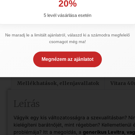
20%
5 levél vásárlása esetén
Ne maradj le a limitált ajánlatról, válaszd ki a számodra megfelelő
Vény nélkül megr
csomagot még ma!
Megnézem az ajánlatot
Leírás
Hatása, hatásmechanizmusa
Ha
Mellékhatások, ellenjavallatok
Vitara 4
Leírás
Vágyik egy kis változatosságra a szexualitásban? Ni
kielégíteni barátnőjét, mint régebben? Kellemetlenül
problémája? Itt a megoldás, a
generikus Levitra, va