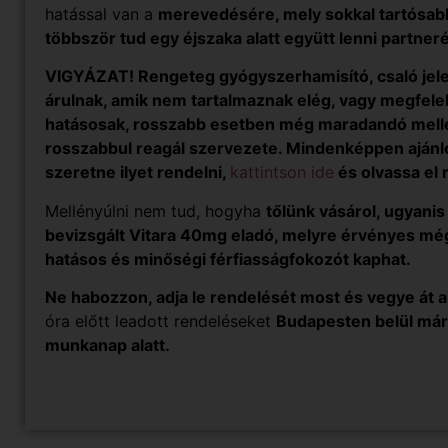
hatással van a
merevedésére, mely sokkal tartósab
többször tud egy éjszaka alatt együtt lenni partneré
VIGYÁZAT! Rengeteg gyógyszerhamisító, csaló jele
árulnak, amik nem tartalmaznak elég, vagy megfele
hatásosak, rosszabb esetben még maradandó mellék
rosszabbul reagál szervezete. Mindenképpen ajánl
szeretne ilyet rendelni,
kattintson ide
és olvassa el 
Mellényúlni nem tud, hogyha
tőlünk vásárol, ugyani
bevizsgált Vitara 40mg eladó, melyre érvényes m
hatásos és minőségi férfiasságfokozót kaphat.
Ne habozzon, adja le rendelését most és vegye át 
óra előtt leadott rendeléseket
Budapesten belül már 
munkanap alatt.