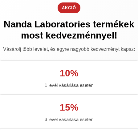
AKCIÓ
Nanda Laboratories termékek
Kosárba tes
most kedvezménnyel!
Vásárolj több levelet, és egyre nagyobb kedvezményt kapsz:
10%
1 levél vásárlása esetén
15%
Megbízható 
3 levél vásárlása esetén