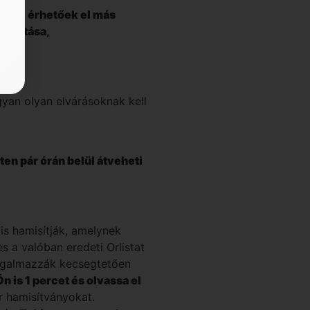
kumai érhetőek el más
z hatása,
yan olyan elvárásoknak kell
ten pár órán belül átveheti
s hamisítják, amelynek
s a valóban eredeti Orlistat
orgalmazzák kecsegtetően
n is 1 percet és olvassa el
r hamisítványokat.