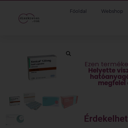
Főoldal
Webshop
Ezen terméke
Helyette vi
hatóanyagá
megfelel
Érdekelhe