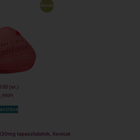
Akció!
00 (er.)
3,990
Ft
lasztása
 120mg tapasztalatok
,
Xenical