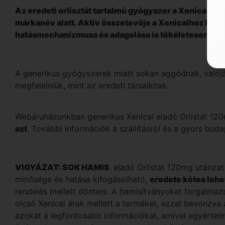
Az eredeti orlisztát tartalmú gyógyszer a Xenical v
márkanév alatt. Aktív összetevője a Xenicalhoz haso
hatásmechanizmusa és adagolása is tökéletesen me
A generikus gyógyszerek miatt sokan aggódnak, valój
megfelelniük, mint az eredeti társaiknak.
Webáruházunkban generikus Xenical eladó Orlistat 12
azt
. További információk a szállításról és a gyors buda
VIGYÁZAT: SOK HAMIS
eladó Orlistat 120mg utánzat
minősége és hatása kifogásolható,
eredete kétes lehet
rendelés mellett dönteni. A hamisítványokat forgalma
olcsó Xenical árak mellett a terméket, ezzel bevonzva 
azokat a legfontosabb információkat, amivel egyértel