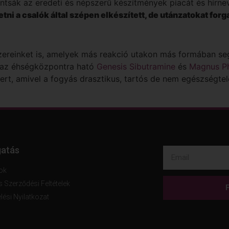
tsák az eredeti és népszerű készítmények piacát és hírne
etni a csalók által szépen elkészített, de utánzatokat f
ereinket is, amelyek más reakció utakon más formában segí
 az éhségközpontra ható
Genesis Sibutramine
és
Magnus P
t, amivel a fogyás drasztikus, tartós de nem egészségtel
atás
ok
s Szerződési Feltételek
lési Nyilatkozat