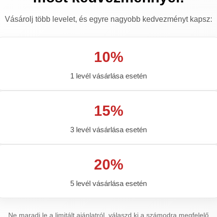
Vásárolj több levelet, és egyre nagyobb kedvezményt kapsz:
ta, adagolás
Mellékhatások, ellenjavallatok
Orlis
10%
1 levél vásárlása esetén
delés esetén?
15%
t?
3 levél vásárlása esetén
20%
helyette?
5 levél vásárlása esetén
Ne maradj le a limitált ajánlatról, válaszd ki a számodra megfelelő