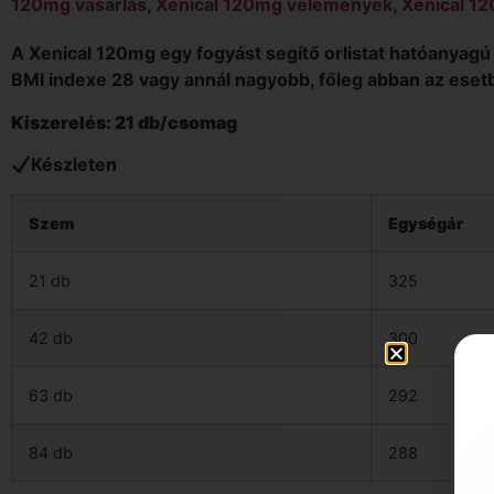
120mg vásárlás
,
Xenical 120mg vélemények
,
Xenical 12
A Xenical 120mg egy fogyást segítő orlistat hatóanyagú 
BMI indexe 28 vagy annál nagyobb, főleg abban az esetb
Kiszerelés: 21 db/csomag
Készleten
Szem
Egységár
21 db
325
42 db
300
63 db
292
84 db
288