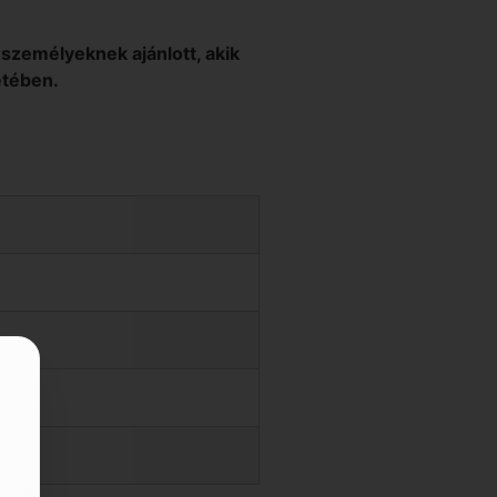
 személyeknek ajánlott, akik
etében.