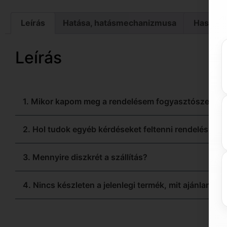
Leírás
Hatása, hatásmechanizmusa
Használa
Leírás
1. Mikor kapom meg a rendelésem fogyasztószer ren
2. Hol tudok egyéb kérdéseket feltenni rendelés előt
3. Mennyire diszkrét a szállítás?
4. Nincs készleten a jelenlegi termék, mit ajánlanak 