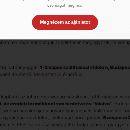
csomagot még ma!
olt, melynek gyártása azonban már megszűnt, így a generi
nlóan az orlistat, minősége, mennyisége megegyezik, aza
gegyezik.
Megnézem az ajánlatot
ában azonban minőségük tökéletesen megegyezik, mivel ug
0mg hatóanyaggal,
1-2 napos szállítással vidékre, Budapes
pesti átvételről
ide kattintva
érhető el.
 kapható az internetes webáruházakban, több márkanéven i
, de eredeti termékként van hirdetve és “tálalva”
. Érdeme
zó webáruházak sajnos ugyanolyan vizuális külső mellett f
a gyanútlan vásárlókat, akik majd pórul járnak.
Szánjon rá Ö
műen és 99%-os valószínűséggel ki tudja szűrni a gyógysze