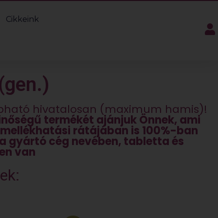
Cikkeink
(gen.)
apható hivatalosan (maximum hamis)!
inőségű termékét ajánjuk Önnek, ami
mellékhatási rátájában is 100%-ban
a gyártó cég nevében, tabletta és
en van
ek: