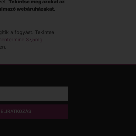
vét.
Tekintse meg azokat az
orgalmazó webáruházakat.
tik a fogyást. Tekintse
hentermine 37,5mg
en.
FELIRATKOZÁS