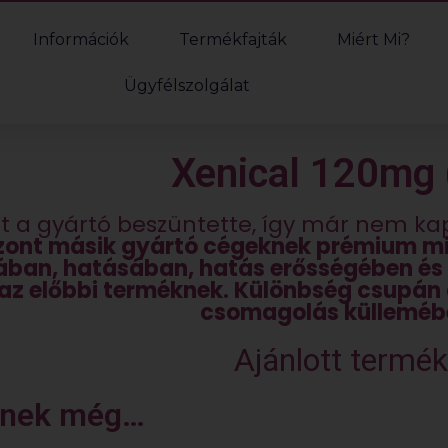
Információk
Termékfajták
Miért Mi?
Ügyfélszolgálat
Xenical 120mg 
t a gyártó beszüntette, így már nem k
szont másik gyártó cégeknek prémium m
ban, hatásában, hatás erősségében és 
 az előbbi terméknek. Különbség csupán 
csomagolás külleméb
Ajánlott termék
tnek még…