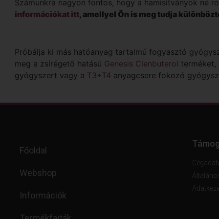
Számunkra nagyon fontos, hogy a hamisítványok ne ron
információkat itt
, amellyel Ön is meg tudja különbözt
Próbálja ki más hatóanyag tartalmú fogyasztó gyógysz
meg a zsírégető hatású
Genesis Clenbuterol
terméket,
gyógyszert vagy a
T3+T4
anyagcsere fokozó gyógyszer
Támog
Főoldal
Cégadat
Webshop
Általáno
Adatkeze
Információk
Termékfajták