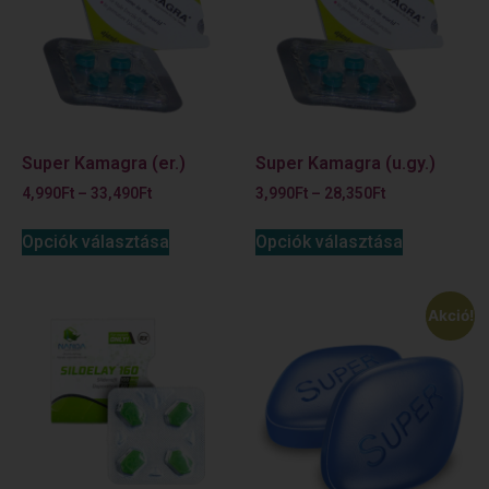
Super Kamagra (er.)
Super Kamagra (u.gy.)
4,990
Ft
–
33,490
Ft
3,990
Ft
–
28,350
Ft
Opciók választása
Opciók választása
Akció!