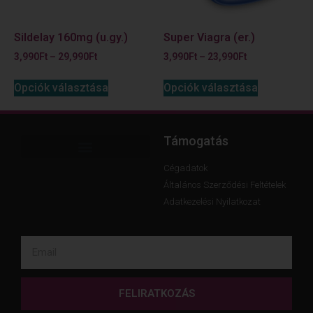
Sildelay 160mg (u.gy.)
Super Viagra (er.)
3,990
Ft
–
29,990
Ft
3,990
Ft
–
23,990
Ft
Opciók választása
Opciók választása
Támogatás
Cégadatok
Általános Szerződési Feltételek
Adatkezelési Nyilatkozat
FELIRATKOZÁS