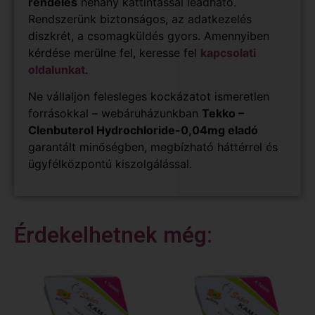
rendelés
néhány kattintással leadható.
Rendszerünk biztonságos, az adatkezelés
diszkrét, a csomagküldés gyors. Amennyiben
kérdése merülne fel, keresse fel
kapcsolati
oldalunkat
.
Ne vállaljon felesleges kockázatot ismeretlen
forrásokkal – webáruházunkban
Tekko –
Clenbuterol Hydrochloride-0,04mg eladó
garantált minőségben, megbízható háttérrel és
ügyfélközpontú kiszolgálással.
Érdekelhetnek még: