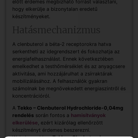
előtt érdemes megbízható forrást választani,
hogy elkerülje a bizonytalan eredetű
készítményeket.
Hatásmechanizmus
A clenbuterol a béta-2 receptorokra hatva
serkentheti az idegrendszert és fokozhatja az
energiafelhasználást. Ennek következtében
emelkedhet a testhőmérséklet és az anyagcsere
aktivitása, ami hozzájárulhat a zsírraktárak
mobilizálásához. A felhasználók gyakran
számolnak be megnövekedett energiaszintről és
koncentrációról.
A
Tekko – Clenbuterol Hydrochloride-0,04mg
rendelés
során fontos a
hamisítványok
elkerülése
, ezért kizárólag ellenőrzött
készítményt érdemes beszerezni.
Webshopunkban
Tekko – Clenbuterol