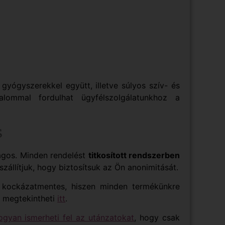
 gyógyszerekkel együtt, illetve súlyos szív- és
alommal fordulhat ügyfélszolgálatunkhoz a
s
ágos. Minden rendelést
titkosított rendszerben
szállítjuk, hogy biztosítsuk az Ön anonimitását.
 kockázatmentes, hiszen minden termékünkre
et megtekintheti
itt
.
ogyan ismerheti fel az utánzatokat
, hogy csak