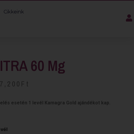
Cikkeink
ITRA 60 Mg
7,200
Ft
delés esetén 1 levél Kamagra Gold ajándékot kap.
evél