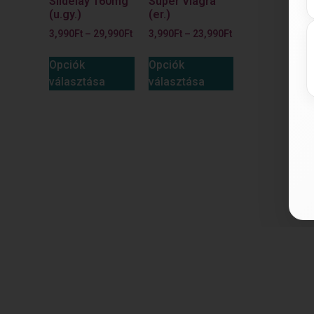
Sildelay 160mg
Super Viagra
(u.gy.)
(er.)
3,990
Ft
–
29,990
Ft
3,990
Ft
–
23,990
Ft
Opciók
Opciók
választása
választása