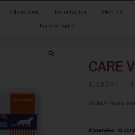
Információk
Termékfajták
Miért Mi?
Ügyfélszolgálat
CARE V
3,290
Ft
–
3
20.000Ft feletti ren
Kiszerelés: 10 db/l