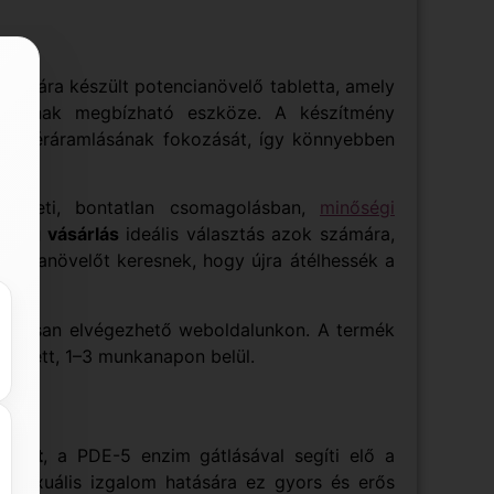
számára készült potencianövelő tabletta, amely
lításának megbízható eszköze. A készítmény
nisz véráramlásának fokozását, így könnyebben
redeti, bontatlan csomagolásban,
minőségi
 mg vásárlás
ideális választás azok számára,
ncianövelőt keresnek, hogy újra átélhessék a
ságosan elvégezhető weboldalunkon. A termék
 mellett, 1–3 munkanapon belül.
citrát
, a PDE-5 enzim gátlásával segíti elő a
t. Szexuális izgalom hatására ez gyors és erős