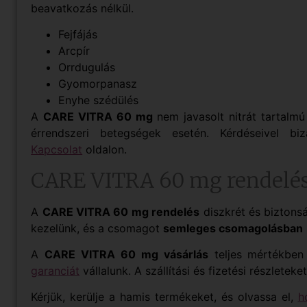
beavatkozás nélkül.
Fejfájás
Arcpír
Orrdugulás
Gyomorpanasz
Enyhe szédülés
A
CARE VITRA 60 mg
nem javasolt nitrát tartalmú
érrendszeri betegségek esetén. Kérdéseivel biz
Kapcsolat
oldalon.
CARE VITRA 60 mg rendelé
A
CARE VITRA 60 mg rendelés
diszkrét és biztons
kezelünk, és a csomagot
semleges csomagolásban
A
CARE VITRA 60 mg vásárlás
teljes mértékben
garanciát
vállalunk. A szállítási és fizetési részletek
Kérjük, kerülje a hamis termékeket, és olvassa el,
h