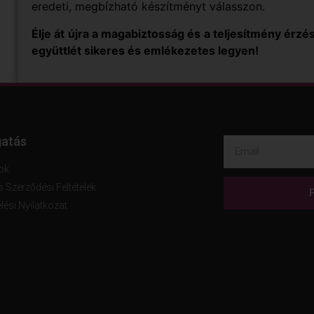
eredeti, megbízható készítményt válasszon.
Élje át újra a magabiztosság és a teljesítmény érzé
együttlét sikeres és emlékezetes legyen!
atás
ok
s Szerződési Feltételek
lési Nyilatkozat