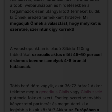
a többi webáruházban és hirdetésekben a
forgalmazók ezen utángyártott terméket küldik
ki Önnek eredeti termékként hirdetve
!
Mi
megadjuk Önnek a választást, hogy melyiket is
szeretné, szerintünk így korrekt!
A webshopunkban is eladó Silbido 120mg
tablettákat
szexuális aktus előtt 45-60 perccel
érdemes bevenni, amelyek 4-8 órán át
hatásosak
.
Több hatóidőre vágyik, akár 36-72 órára? Akkor
tekintse meg a
generikus Cialis
vagy
Cialis zselé
potencia fokozó szert. Esetleg szeretné tovább
kényeztetni partnerét és megmutatni ki a
legjobb a bikák között? Akkor az
Európában a