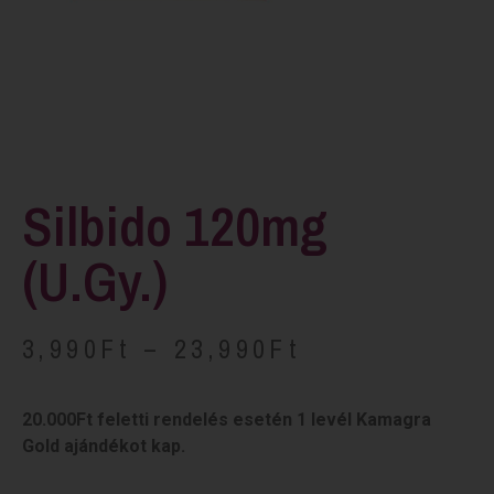
Silbido 120mg
(u.gy.)
3,990
Ft
–
23,990
Ft
20.000Ft feletti rendelés esetén 1 levél Kamagra
Gold ajándékot kap.