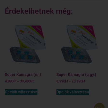
Érdekelhetnek még:
Super Kamagra (er.)
Super Kamagra (u.gy.)
4,990
Ft
–
33,490
Ft
3,990
Ft
–
28,350
Ft
Opciók választása
Opciók választása