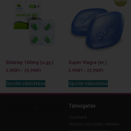
Akció!
Sildelay 160mg (u.gy.)
Super Viagra (er.)
3,990
Ft
–
29,990
Ft
3,990
Ft
–
23,990
Ft
Opciók választása
Opciók választása
Támogatás
Cégadatok
Általános Szerződési Feltételek