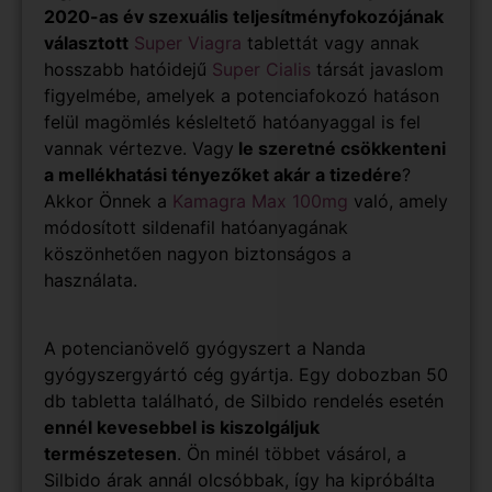
2020-as év szexuális teljesítményfokozójának
választott
Super Viagra
tablettát vagy annak
hosszabb hatóidejű
Super Cialis
társát javaslom
figyelmébe, amelyek a potenciafokozó hatáson
felül magömlés késleltető hatóanyaggal is fel
vannak vértezve. Vagy
le szeretné csökkenteni
a mellékhatási tényezőket akár a tizedére
?
Akkor Önnek a
Kamagra Max 100mg
való, amely
módosított sildenafil hatóanyagának
köszönhetően nagyon biztonságos a
használata.
A potencianövelő gyógyszert a Nanda
gyógyszergyártó cég gyártja. Egy dobozban 50
db tabletta található, de Silbido rendelés esetén
ennél kevesebbel is kiszolgáljuk
természetesen
. Ön minél többet vásárol, a
Silbido árak annál olcsóbbak, így ha kipróbálta