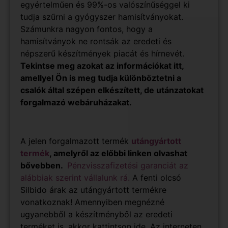
egyértelműen és 99%-os valószínűséggel ki
tudja szűrni a gyógyszer hamisítványokat.
Számunkra nagyon fontos, hogy a
hamisítványok ne rontsák az eredeti és
népszerű készítmények piacát és hírnevét.
Tekintse meg azokat az
információkat itt
,
amellyel Ön is meg tudja különböztetni a
csalók által szépen elkészített, de utánzatokat
forgalmazó webáruházakat.
A jelen forgalmazott termék
utángyártott
termék
, amelyről az előbbi linken olvashat
bővebben.
Pénzvisszafizetési garanciát az
alábbiak szerint
vállalunk rá.
A fenti olcsó
Silbido árak az utángyártott termékre
vonatkoznak! Amennyiben megnézné
ugyanebből a készítményből az eredeti
terméket is, akkor
kattintson ide
.
Az interneten