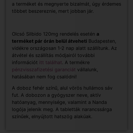
a terméket és megnyerte bizalmát, úgy érdemes
többet beszereznie, mert jobban jár.
Olcsó Silbido 120mg rendelés esetén
a
terméket pár órán belül átveheti
Budapesten,
vidékre országosan 1-2 nap alatt szállítunk. Az
átvétel és szállítás módjairól további
információt
itt találhat
. A termékre
pénzvisszafizetési garanciát
vállalunk,
hatásában nem fog csalódni!
A doboz fehér színű, alul vörös hullámos sáv
fut. A dobozon a gyógyszer neve, aktív
hatóanyag, mennyisége, valamint a Nanda
logója jelenik meg. A tabletták narancssárga
színűek, elnyújtott hatszög alakúak.