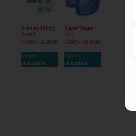
Sildelay 160mg
Super Viagra
(u.gy.)
(er.)
3,990
Ft
–
29,990
Ft
3,990
Ft
–
23,990
Ft
Opciók
Opciók
választása
választása