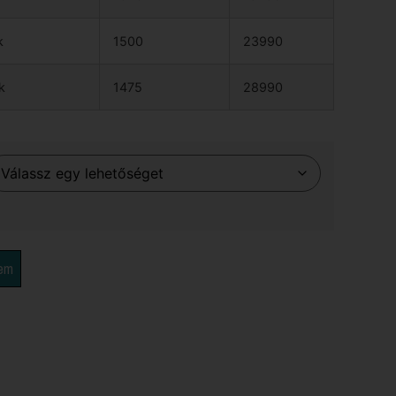
k
1500
23990
k
1475
28990
zem