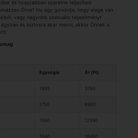
bet és hosszabban szeretne teljesíteni
elnézzen Önre? Ha úgy gondolja, hogy elege van
kból, vagy nagyobb szexuális teljesítményt
z ágyban és biztosra akar menni, akkor Önnek a
tt!
somag
Egységár
Ár (Ft)
1895
3790
1750
6990
1560
12490
k
1540
18490