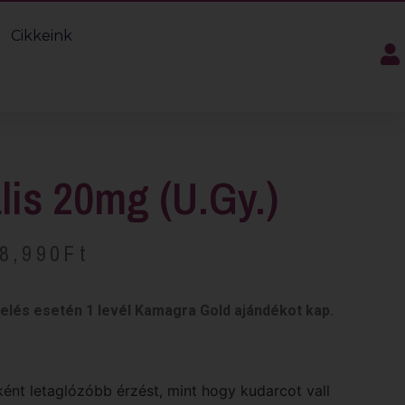
Cikkeink
alis 20mg (u.gy.)
8,990
Ft
delés esetén 1 levél Kamagra Gold ajándékot kap.
iként letaglózóbb érzést, mint hogy kudarcot vall