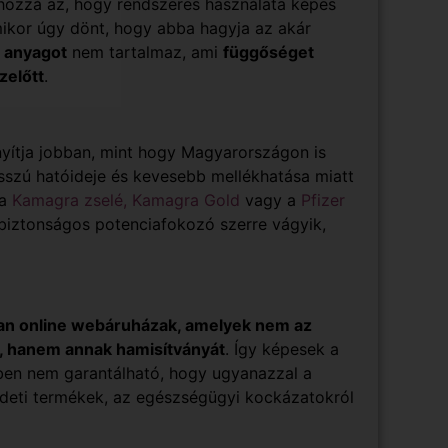
Méghozzá az, hogy rendszeres használata képes
mikor úgy dönt, hogy abba hagyja az akár
 anyagot
nem tartalmaz, ami
függőséget
zelőtt
.
yítja jobban, mint hogy Magyarországon is
szú hatóideje és kevesebb mellékhatása miatt
 a
Kamagra zselé
,
Kamagra Gold
vagy a
Pfizer
 biztonságos potenciafokozó szerre vágyik,
an online webáruházak, amelyek nem az
k, hanem annak hamisítványát
. Így képesek a
rében nem garantálható, hogy ugyanazzal a
edeti termékek, az egészségügyi kockázatokról