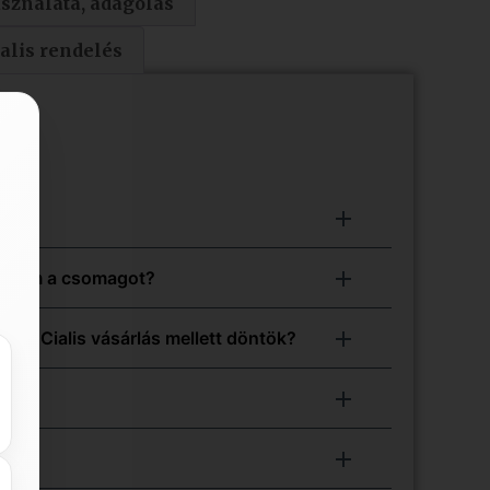
sználata, adagolás
ialis rendelés
delném a csomagot?
s ha Cialis vásárlás mellett döntök?