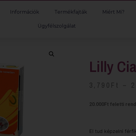
Információk
Termékfajták
Miért Mi?
Ügyfélszolgálat
Lilly Ci
3,790
Ft
–
2
20.000Ft feletti ren
El tud képzelni férf