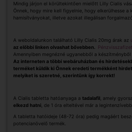
Mindig járjon el körültekintően mielőtt Lilly Cialis vá
Önnek, hogy mire kell figyelnie, hogy elkerülhesse a
hamisítványokat, illetve azokat illegálisan forgalma
A weboldalunkon található Lilly Cialis 20mg árak az
az előbbi linken olvashat bővebben.
Pénzvisszafizet
Amennyiben megnézné ugyanebből a készítményből a
Az interneten a többi webáruházban és hirdetések
terméket küldik ki Önnek eredeti termékként hirde
melyiket is szeretné, szerintünk így korrekt!
A Cialis tabletta hatóanyaga a
tadalafil
, amely gyors
elkezd hatni
, de 1 óra elteltével már a legintenzívebb
A tabletta hatóideje (48-72 óra) pedig magáért beszé
potencianövelő termék.