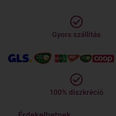
Gyors szállítás
100% diszkréció
Érdekelhetnek