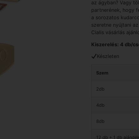
az ágyban? Vagy töb
partnerének, hogy f
a sorozatos kudarco
szeretne nyújtani a
Cialis vásárlás ajánlo
Kiszerelés: 4 db/c
Készleten
Szem
2db
4db
8db
12 db + 1 db ajándé