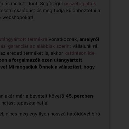
sárlás mellett dönt! Segítségül
összefoglaltuk
 keserű csalódást és meg tudja különböztetni a
zó webshopokat!
utángyártott termékre
vonatkoznak,
amelyről
ési garanciát az alábbiak szerint
vállalunk rá.
z eredeti terméket is, akkor
kattintson ide
.
ben a forgalmazók ezen utángyártott
tve
!
Mi megadjuk Önnek a választást, hogy
an akár már a bevételt követő
45. percben
 hatást tapasztalhatja.
l, nincs még egy ilyen hosszú hatóidővel bíró