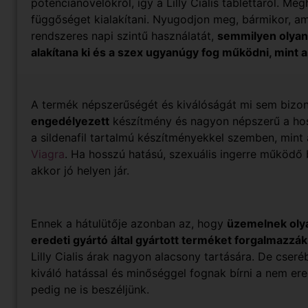
potencianövelőkről, így a Lilly Cialis tablettáról. 
függőséget kialakítani. Nyugodjon meg, bármikor, a
rendszeres napi szintű használatát,
semmilyen olyan
alakítana ki és a szex ugyanúgy fog működni, mint a
A termék népszerűségét és kiválóságát mi sem bizon
engedélyezett
készítmény és nagyon népszerű a hos
a sildenafil tartalmú készítményekkel szemben, mint
Viagra
. Ha hosszú hatású, szexuális ingerre működő
akkor jó helyen jár.
Ennek a hátulütője azonban az, hogy
üzemelnek oly
eredeti gyártó által gyártott terméket forgalmazzá
Lilly Cialis árak nagyon alacsony tartására. De cse
kiváló hatással és minőséggel fognak bírni a nem er
pedig ne is beszéljünk.