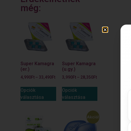
még:
Super Kamagra
Super Kamagra
(er.)
(u.gy.)
4,990
Ft
–
33,490
Ft
3,990
Ft
–
28,350
Ft
Opciók
Opciók
választása
választása
Akció!